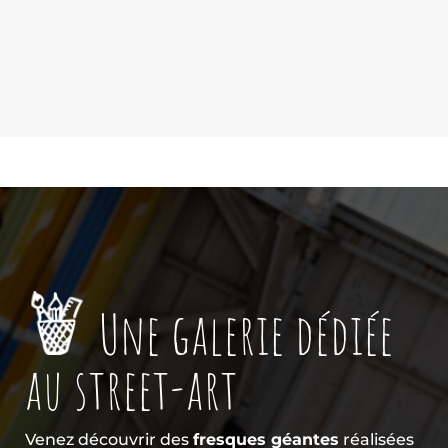
Une galerie dédiée
au street-art
Venez découvrir des
fresques géantes
réalisées
par des
artistes graffeurs
de la région, des
expositions
d’artistes locaux mais également