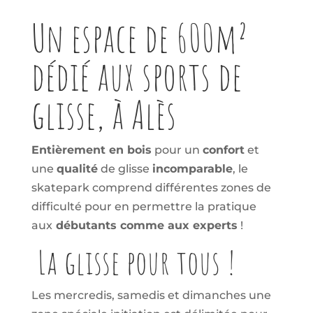
Un espace de 600m²
dédié aux sports de
glisse, à Alès
Entièrement en bois
pour un
confort
et
une
qualité
de glisse
incomparable
, le
skatepark comprend différentes zones de
difficulté pour en permettre la pratique
aux
débutants comme aux experts
!
La glisse pour tous !
Les mercredis, samedis et dimanches une