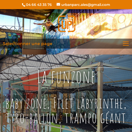
04 66 43 35 76
urbanparc.ales@gmail.com
Sélectionner une page
La funzone
baby zone, Filet labyrinthe,
tyro-ballon, trampo géant