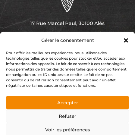
17 Rue Marcel Paul, 30100 Alès
Gérer le consentement
Pour offrir les meilleures expériences, nous utilisons des
technologies telles que les cookies pour stocker et/ou accéder aux
04 66 43 35 76
informations des appareils. Le fait de consentir à ces technologies
nous permettra de traiter des données telles que le comportement
de navigation ou les ID uniques sur ce site. Le fait de ne pas
consentir ou de retirer son consentement peut avoir un effet
négatif sur certaines caractéristiques et fonctions.
urbanparc.ales@gmail.com
Accepter
Refuser
Index LD création de sites internet &
Voir les préférences
-
d'applications mobiles (iOS / Android)