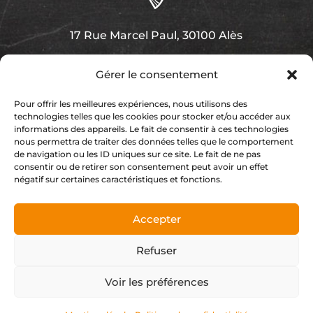
17 Rue Marcel Paul, 30100 Alès
Gérer le consentement
Pour offrir les meilleures expériences, nous utilisons des
technologies telles que les cookies pour stocker et/ou accéder aux
04 66 43 35 76
informations des appareils. Le fait de consentir à ces technologies
nous permettra de traiter des données telles que le comportement
de navigation ou les ID uniques sur ce site. Le fait de ne pas
consentir ou de retirer son consentement peut avoir un effet
négatif sur certaines caractéristiques et fonctions.
urbanparc.ales@gmail.com
Accepter
Refuser
Index LD création de sites internet &
Voir les préférences
-
d'applications mobiles (iOS / Android)