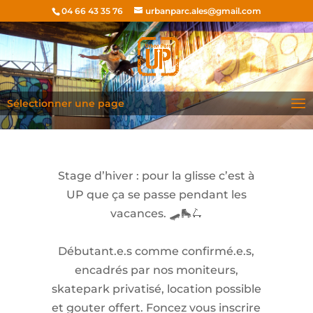
04 66 43 35 76
urbanparc.ales@gmail.com
Sélectionner une page
Stage d’hiver : pour la glisse c’est à
UP que ça se passe pendant les
vacances. 🛹🛼🛴
Débutant.e.s comme confirmé.e.s,
encadrés par nos moniteurs,
skatepark privatisé, location possible
et gouter offert. Foncez vous inscrire