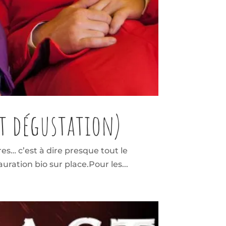
et dégustation)
s… c’est à dire presque tout le
ration bio sur place.Pour les...