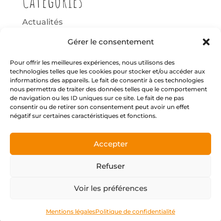
Catégories
Actualités
Non classé
Gérer le consentement
Wheels Club
Pour offrir les meilleures expériences, nous utilisons des
technologies telles que les cookies pour stocker et/ou accéder aux
Méta
informations des appareils. Le fait de consentir à ces technologies
nous permettra de traiter des données telles que le comportement
de navigation ou les ID uniques sur ce site. Le fait de ne pas
consentir ou de retirer son consentement peut avoir un effet
Connexion
négatif sur certaines caractéristiques et fonctions.
Flux des publications
Flux des commentaires
Accepter
Site de WordPress-FR
Refuser
Index LD création de sites internet &
Voir les préférences
-
d'applications mobiles (iOS / Android)
-
Mentions légales
Politique de confidentialité
Mentions légales
Politique de confidentialité